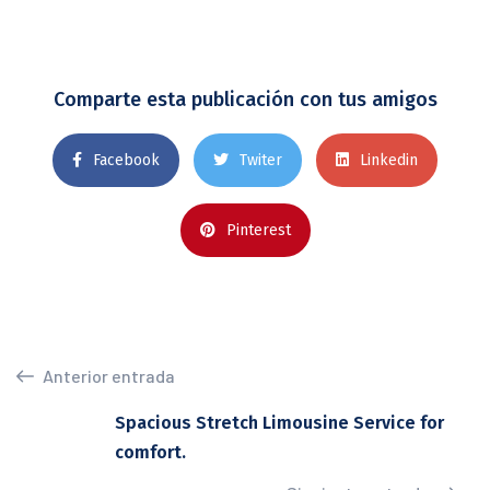
Comparte esta publicación con tus amigos
Facebook
Twiter
Linkedin
Pinterest
Anterior entrada
Spacious Stretch Limousine Service for
comfort.