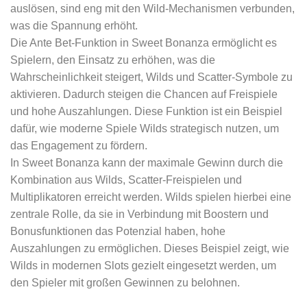
auslösen, sind eng mit den Wild-Mechanismen verbunden,
was die Spannung erhöht.
Die Ante Bet-Funktion in Sweet Bonanza ermöglicht es
Spielern, den Einsatz zu erhöhen, was die
Wahrscheinlichkeit steigert, Wilds und Scatter-Symbole zu
aktivieren. Dadurch steigen die Chancen auf Freispiele
und hohe Auszahlungen. Diese Funktion ist ein Beispiel
dafür, wie moderne Spiele Wilds strategisch nutzen, um
das Engagement zu fördern.
In Sweet Bonanza kann der maximale Gewinn durch die
Kombination aus Wilds, Scatter-Freispielen und
Multiplikatoren erreicht werden. Wilds spielen hierbei eine
zentrale Rolle, da sie in Verbindung mit Boostern und
Bonusfunktionen das Potenzial haben, hohe
Auszahlungen zu ermöglichen. Dieses Beispiel zeigt, wie
Wilds in modernen Slots gezielt eingesetzt werden, um
den Spieler mit großen Gewinnen zu belohnen.