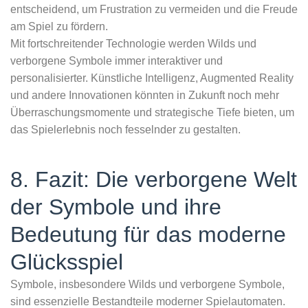
entscheidend, um Frustration zu vermeiden und die Freude
am Spiel zu fördern.
Mit fortschreitender Technologie werden Wilds und
verborgene Symbole immer interaktiver und
personalisierter. Künstliche Intelligenz, Augmented Reality
und andere Innovationen könnten in Zukunft noch mehr
Überraschungsmomente und strategische Tiefe bieten, um
das Spielerlebnis noch fesselnder zu gestalten.
8. Fazit: Die verborgene Welt
der Symbole und ihre
Bedeutung für das moderne
Glücksspiel
Symbole, insbesondere Wilds und verborgene Symbole,
sind essenzielle Bestandteile moderner Spielautomaten.