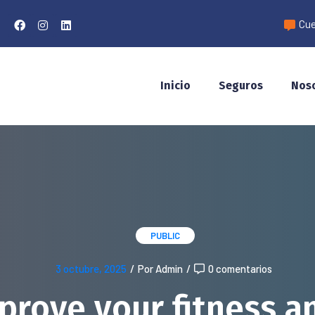
Cue
Inicio
Seguros
Nos
PUBLIC
3 octubre, 2025
/
Por Admin
/
0 comentarios
mprove your fitness a