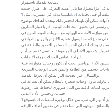
متابعة تقدمك باستمرار.
هداف أمرًا محيرًا. هنا تأتي أهمية التعرف على طرق جديدة
فة أو حتى تحديات
لمساعدتك في مسيرتك، مثل
 رئيسي في تحقيق النجاحات البدنية. قم باختيار التمارين
وازنة الأنشطة الهوائية مع تمرينات القوة. التنوع في
الأسبوع، وذلك لضمان الحقن المستمر للتحفيز والطاقة في
ى تقدمك وتحقيق الأهداف الموضوعة. لا تنسى تخصيص أيام
للراحة لتعافي العضلات ومنع الإصابات.
تحسين الأداء الرياضي. يجب أن تكون وجباتك متوازنة، غنية
احتياجات جسمك من الطاقة والنمو. تجنب الوجبات السريعة
والتسالي غير الصحية التي يمكن أن تعرقل تقدمك.
يت تناوله. تناول وجبات صغيرة بانتظام يمكن أن يساعد في
شرب كميات كافية من الماء ضروري للحفاظ على رطوبة
جسمك وتحسين الأداء البدني.
موقع 1xbet يعد واحدًا من الموارد المهمة والمفيدة للأفراد الراغبين في تعزيز أدائهم الرياضي. من خلال توفيره لمنصات
والنصائح الموجهة التي تساعدهم في تحقيق أهداف اللياقة