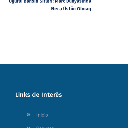
Uğurlu Bəhsin Sirləri: Mərc Dünyasında
Necə Üstün Olmaq
Links de Interés
Inicio