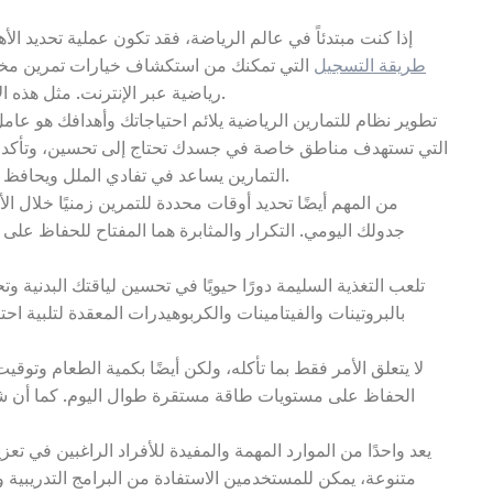
إذا كنت مبتدئاً في عالم الرياضة، فقد تكون عملية تحديد الأ
1xbet طريقة التسجيل
التي تمكنك من استكشاف خيارات تمرين مختل
رياضية عبر الإنترنت. مثل هذه الأدوات يمكن أن تلهمك لتحفيز ذاتك وتحديد أهدافك بوضوح.
تطوير نظام للتمارين الرياضية يلائم احتياجاتك وأهدافك هو عامل
التي تستهدف مناطق خاصة في جسدك تحتاج إلى تحسين، وتأكد من م
التمارين يساعد في تفادي الملل ويحافظ على تحفيزك، مما يسهل عملية الالتزام بالروتين الرياضي.
من المهم أيضًا تحديد أوقات محددة للتمرين زمنيًا خلال 
جدولك اليومي. التكرار والمثابرة هما المفتاح للحفاظ عل
تلعب التغذية السليمة دورًا حيويًا في تحسين لياقتك البدنية و
بالبروتينات والفيتامينات والكربوهيدرات المعقدة لتلبية 
لا يتعلق الأمر فقط بما تأكله، ولكن أيضًا بكمية الطعام وتوق
الحفاظ على مستويات طاقة مستقرة طوال اليوم. كما أن 
متنوعة، يمكن للمستخدمين الاستفادة من البرامج التدريبية 