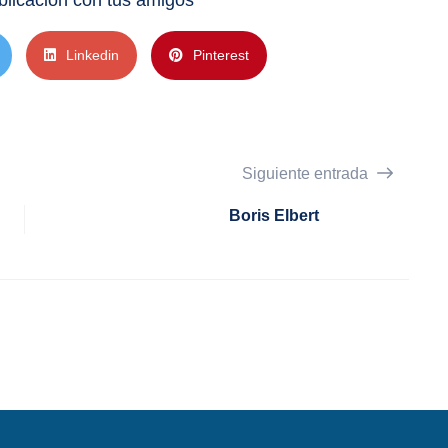
licación con tus amigos
Linkedin
Pinterest
Siguiente entrada
Boris Elbert